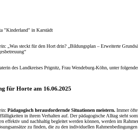
ita "Kinderland" in Karstädt
ein: „Was steckt für den Hort drin? „Bildungsplan – Erweiterte Grunds
gesbetreuung“
eraterin des Landkreises Prignitz, Frau Wendeburg-Köhn, unter folgende
ng für Horte am 16.06.2025
ein:
Pädagogisch herausfordernde Situationen meistern.
Immer öfter
älligkeiten in ihrem Verhalten auf. Der pädagogische Alltag steht somi
nen effektiv und nachhaltig begleitet werden können, werden im Rahme
 Lösungsansätze zu finden, die zu den individuellen Rahmenbedingungen