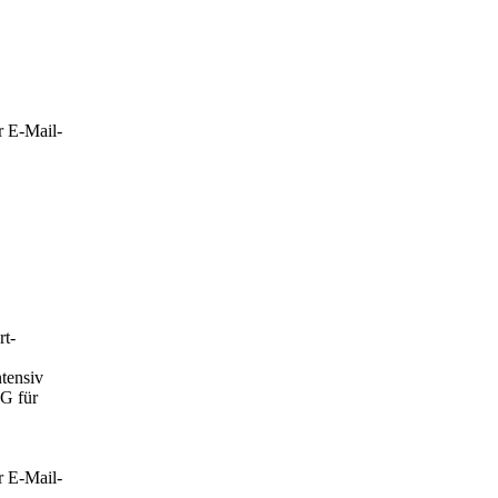
r E-Mail-
rt-
tensiv
AG für
r E-Mail-