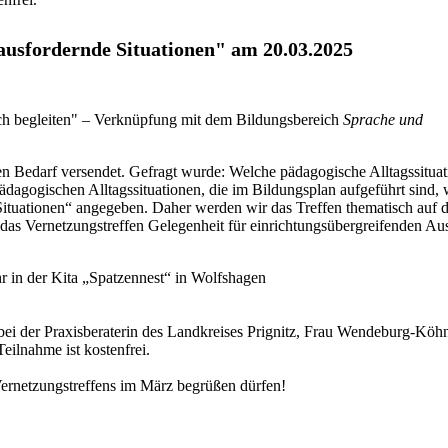
ausfordernde Situationen" am 20.03.2025
ich begleiten" – Verknüpfung mit dem Bildungsbereich
Sprache und
 Bedarf versendet. Gefragt wurde: Welche pädagogische Alltagssituat
ädagogischen Alltagssituationen, die im Bildungsplan aufgeführt sind, 
ituationen“ angegeben. Daher werden wir das Treffen thematisch auf d
n das Vernetzungstreffen Gelegenheit für einrichtungsübergreifenden Au
 in der Kita „Spatzennest“ in Wolfshagen
 bei der Praxisberaterin des Landkreises Prignitz, Frau Wendeburg-Köhn
eilnahme ist kostenfrei.
ernetzungstreffens im März begrüßen dürfen!