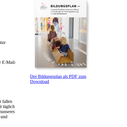
ätze
r E-Mail-
Der Bildungsplan als PDF zum
Download
 fallen
t täglich
nunseres
 und