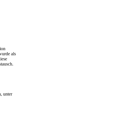
ion
wurde als
iese
stausch.
, unter