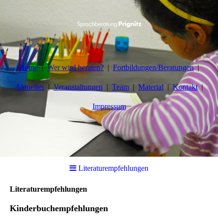
Home
Wer wird beraten?
Fortbildungen/Beratungen
Aktuelles
Veranstaltungen
Team
Material
Kontakt
Impressum
Literaturempfehlungen
Literaturempfehlungen
Kinderbuchempfehlungen